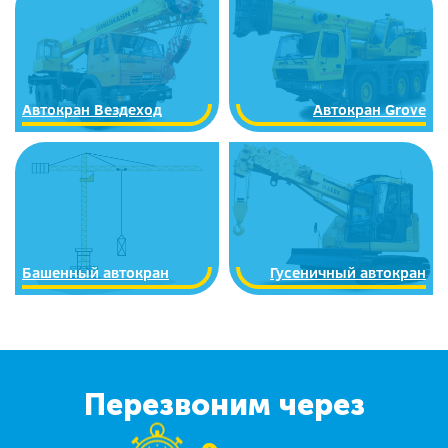
Автокран Вездеход
Автокран Grove
Башенный автокран
Гусеничный автокран
Перезвоним через