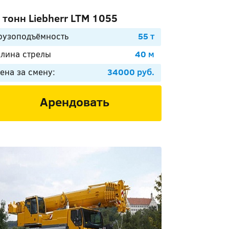
 тонн Liebherr LTM 1055
рузоподъёмность
55 т
лина стрелы
40 м
ена за смену:
34000 руб.
Арендовать