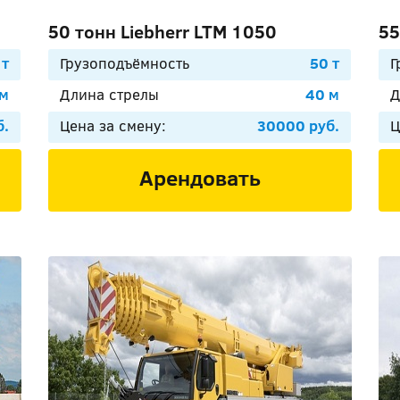
50 тонн Liebherr LTM 1050
55
 т
Грузоподъёмность
50 т
Г
 м
Длина стрелы
40 м
Д
б.
Цена за смену:
30000 руб.
Ц
Арендовать