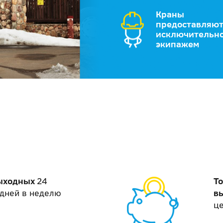
Краны
предоставляют
исключительно
экипажем
выходных
24
То
7 дней в неделю
в
ц