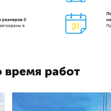
П
и размеров
В
не
автокраны в
Пр
 время работ