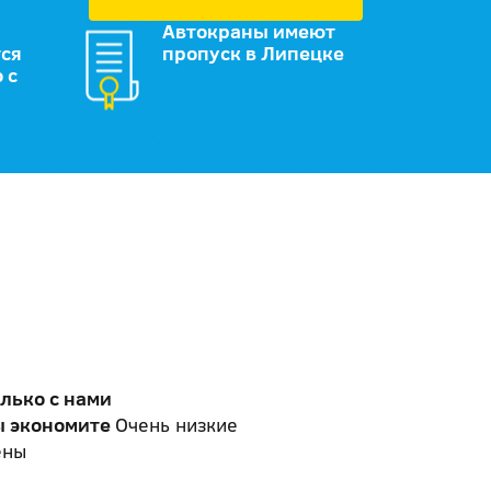
Автокраны имеют
ся
пропуск в Липецке
 с
лько с нами
ы экономите
Очень низкие
ены