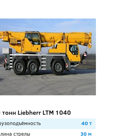
 тонн Liebherr LTM 1040
рузоподъёмность
40 т
лина стрелы
30 м