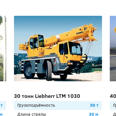
30 тонн Liebherr LTM 1030
40
 т
Грузоподъёмность
30 т
Г
 м
Длина стрелы
30 м
Д