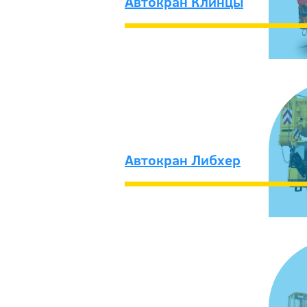
Автокран Клинцы
Автокран Либхер