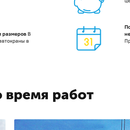
ц
П
и размеров
В
не
автокраны в
Пр
 время работ