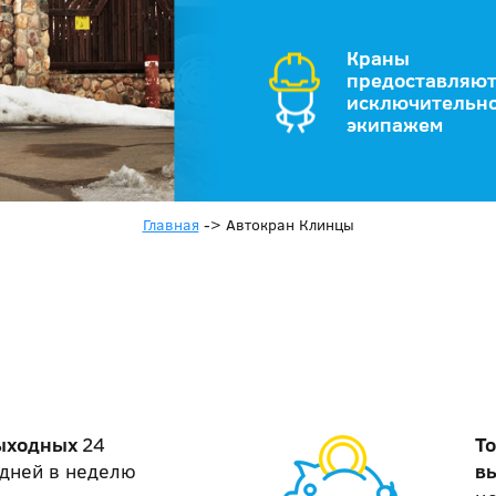
Краны
предоставляют
исключительно
экипажем
Главная
->
Автокран Клинцы
выходных
24
То
7 дней в неделю
в