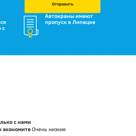
Отправить
Автокраны имеют
ся
пропуск в Липецке
 с
лько с нами
ы экономите
Очень низкие