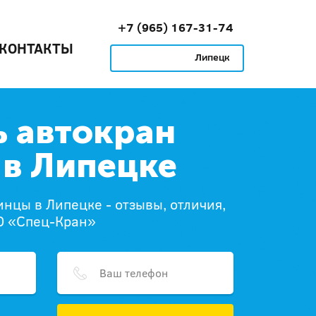
+7 (965) 167-31-74
КОНТАКТЫ
Липецк
ь автокран
в Липецке
инцы в Липецке - отзывы, отличия,
О «Спец-Кран»