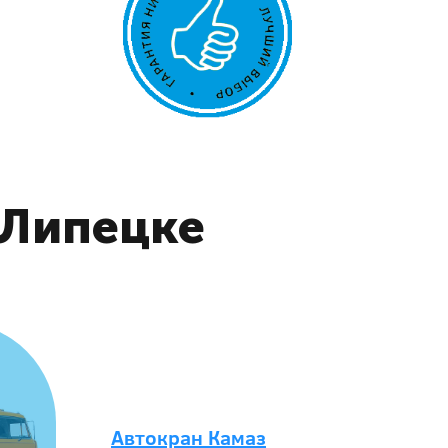
 Липецке
Автокран Камаз